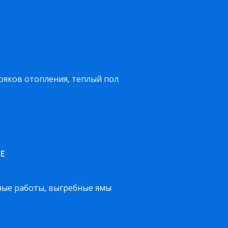
тояков отопления, теплый пол
Е
ные работы, выгребные ямы