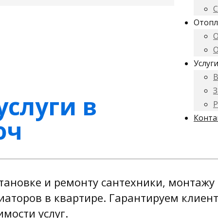
С
Отопл
О
О
Услуг
В
З
услуги в
Р
Конта
юч
тановке и ремонту сантехники, монтажу
диаторов в квартире. Гарантируем клиен
мости услуг.