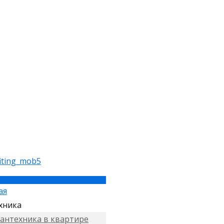
ая
хника
антехника в квартире